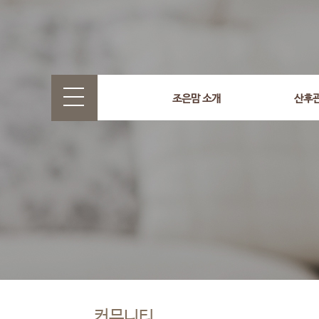
조은맘 소개
산후
커뮤니티