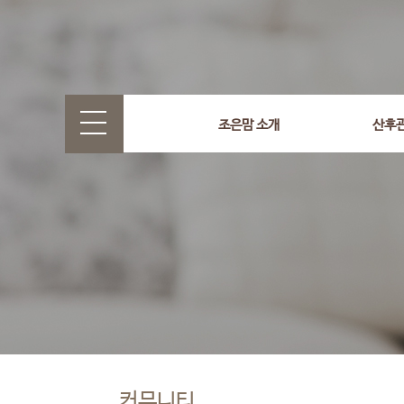
조은맘 소개
산후
커뮤니티