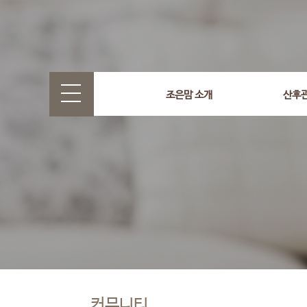
조은맘 소개
산후
커뮤니티