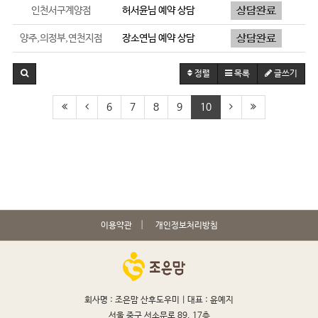
인천서구계양점
허서윤
님 예약 상담
양주,의정부,연천지점
장소연
님 예약 상담
정렬
목록
글쓰기
6
7
8
9
10
이용약관
개인정보처리방침
회사명 : 조은맘 산후도우미 |
대표 : 윤예지
서울 중구 서소문로 89, 17층