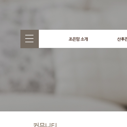
조은맘 소개
산후
커뮤니티