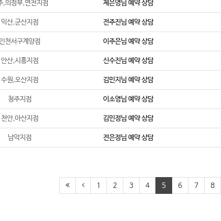
주,의정부,연천지점
제은영
님 예약 상담
익산,군산지점
전주진
님 예약 상담
인천서구계양점
이주은
님 예약 상담
안산,시흥지점
신수진
님 예약 상담
수원,오산지점
김민지
님 예약 상담
청주지점
이소영
님 예약 상담
천안,아산지점
김민정
님 예약 상담
남악지점
전은정
님 예약 상담
1
2
3
4
5
6
7
8