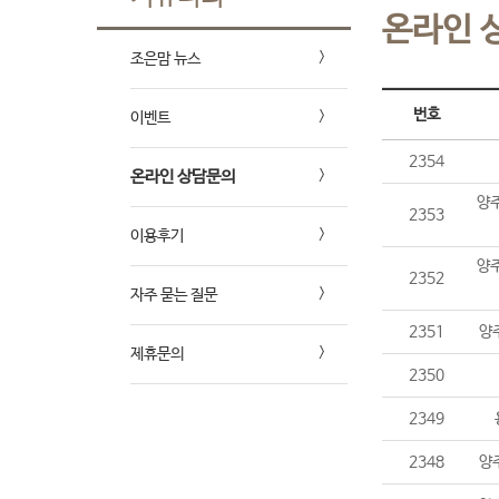
온라인 
조은맘 뉴스
번호
이벤트
2354
온라인 상담문의
양주
2353
이용후기
양주
2352
자주 묻는 질문
2351
양
제휴문의
2350
2349
2348
양