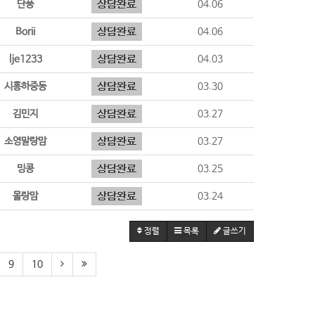
단풍
04.06
Borii
04.06
lje1233
04.03
시흥하중동
03.30
김민지
03.27
소영말랑맘
03.27
밍콩
03.25
몰랑맘
03.24
정렬
목록
글쓰기
9
10