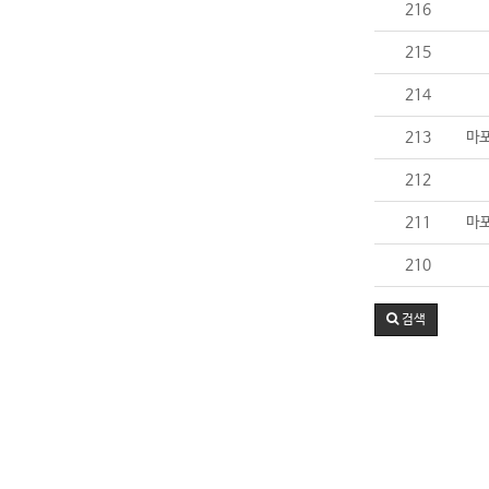
216
215
214
213
마포
212
211
마포
210
검색