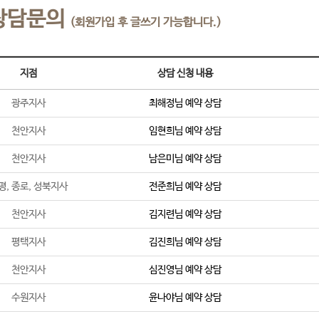
상담문의
(회원가입 후 글쓰기 가능합니다.)
지점
상담 신청 내용
광주지사
최해정
님 예약 상담
천안지사
임현희
님 예약 상담
천안지사
남은미
님 예약 상담
평, 종로, 성북지사
전준희
님 예약 상담
천안지사
김지련
님 예약 상담
평택지사
김진희
님 예약 상담
천안지사
심진영
님 예약 상담
수원지사
윤나야
님 예약 상담