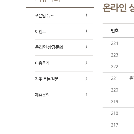
온라인 
조은맘 뉴스
번호
이벤트
224
온라인 상담문의
223
이용후기
222
221
은
자주 묻는 질문
220
제휴문의
219
218
217