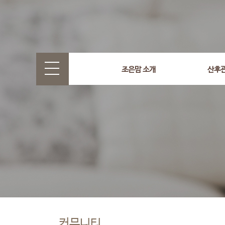
조은맘 소개
산후
커뮤니티