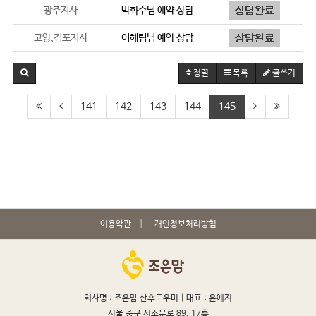
광주지사
박화수
님 예약 상담
고양,김포지사
이혜림
님 예약 상담
정렬
목록
글쓰기
141
142
143
144
145
이용약관
개인정보처리방침
회사명 : 조은맘 산후도우미 |
대표 : 윤예지
서울 중구 서소문로 89, 17층