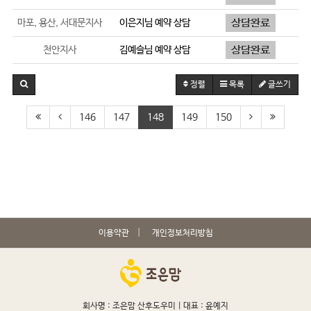
마포, 용산, 서대문지사
이은지
님 예약 상담
천안지사
김예슬
님 예약 상담
정렬
목록
글쓰기
146
147
148
149
150
이용약관
개인정보처리방침
회사명 : 조은맘 산후도우미 |
대표 : 윤예지