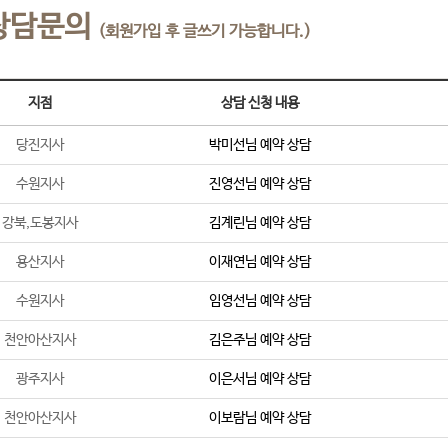
상담문의
(회원가입 후 글쓰기 가능합니다.)
지점
상담 신청 내용
당진지사
박미선
님 예약 상담
수원지사
진영선
님 예약 상담
강북,도봉지사
김계린
님 예약 상담
용산지사
이재연
님 예약 상담
수원지사
임영선
님 예약 상담
천안아산지사
김은주
님 예약 상담
광주지사
이은서
님 예약 상담
천안아산지사
이보람
님 예약 상담