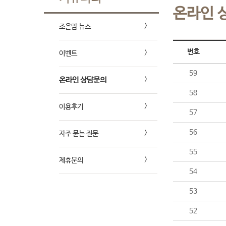
온라인 
조은맘 뉴스
번호
이벤트
59
온라인 상담문의
58
이용후기
57
56
자주 묻는 질문
55
제휴문의
54
53
52