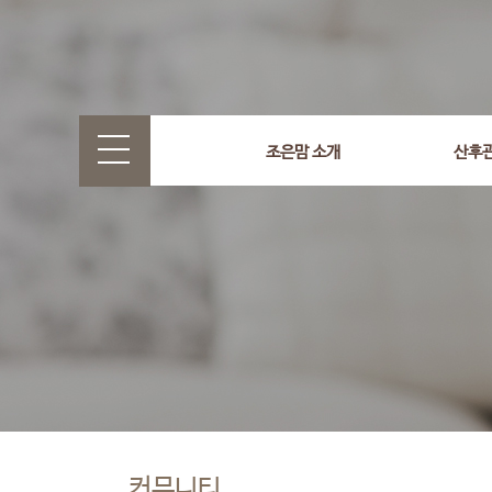
조은맘 소개
산후
커뮤니티