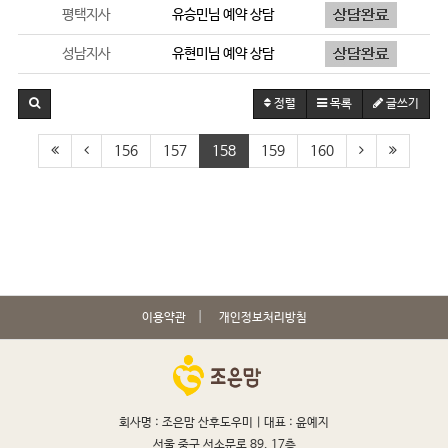
평택지사
유승민
님 예약 상담
성남지사
유현미
님 예약 상담
정렬
목록
글쓰기
156
157
158
159
160
이용약관
개인정보처리방침
회사명 : 조은맘 산후도우미 |
대표 : 윤예지
서울 중구 서소문로 89, 17층