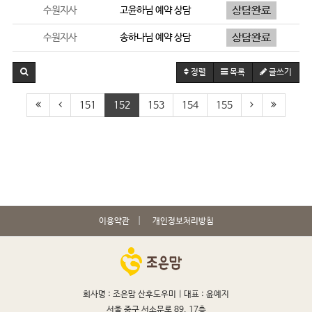
수원지사
고윤하
님 예약 상담
수원지사
송하나
님 예약 상담
정렬
목록
글쓰기
151
152
153
154
155
이용약관
개인정보처리방침
회사명 : 조은맘 산후도우미 |
대표 : 윤예지
서울 중구 서소문로 89, 17층