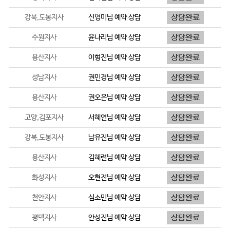
강북,도봉지사
신영미
님 예약 상담
수원지사
윤나리
님 예약 상담
용산지사
이형진
님 예약 상담
성남지사
권민경
님 예약 상담
용산지사
권오은
님 예약 상담
고양,김포지사
서혜연
님 예약 상담
강북,도봉지사
남유진
님 예약 상담
용산지사
김혜련
님 예약 상담
화성지사
오현전
님 예약 상담
천안지사
심소민
님 예약 상담
평택지사
안성진
님 예약 상담