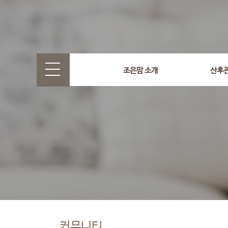
조은맘 소개
산후
커뮤니티