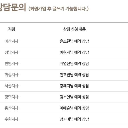
상담문의
(회원가입 후 글쓰기 가능합니다.)
지점
상담 신청 내용
아산지사
윤소현
님 예약 상담
성남지사
이현자
님 예약 상담
천안지사
배영신
님 예약 상담
화성지사
천호진
님 예약 상담
서산지사
강혜지
님 예약 상담
평택지사
김소연
님 예약 상담
용산지사
이예슬
님 예약 상담
수원지사
정지예
님 예약 상담