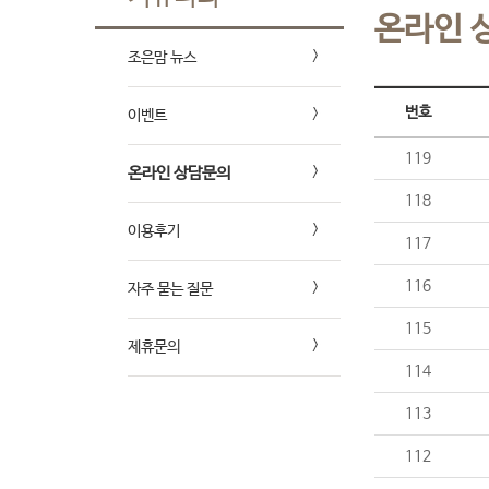
온라인 
조은맘 뉴스
번호
이벤트
119
온라인 상담문의
118
이용후기
117
116
자주 묻는 질문
115
제휴문의
114
113
112