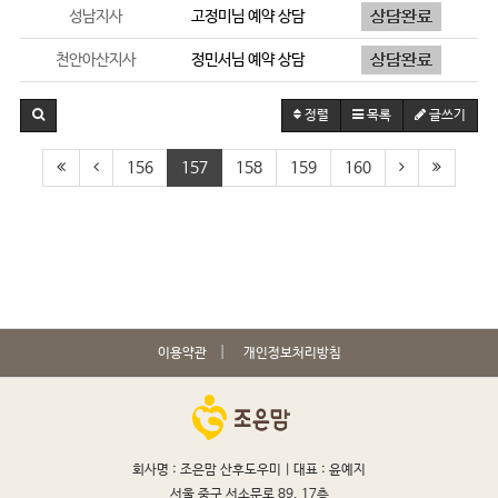
성남지사
고정미
님 예약 상담
천안아산지사
정민서
님 예약 상담
정렬
목록
글쓰기
156
157
158
159
160
이용약관
개인정보처리방침
회사명 : 조은맘 산후도우미 |
대표 : 윤예지
서울 중구 서소문로 89, 17층