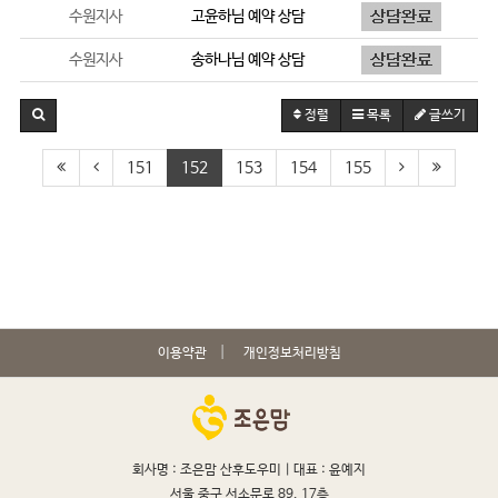
수원지사
고윤하
님 예약 상담
수원지사
송하나
님 예약 상담
정렬
목록
글쓰기
151
152
153
154
155
이용약관
개인정보처리방침
회사명 : 조은맘 산후도우미 |
대표 : 윤예지
서울 중구 서소문로 89, 17층