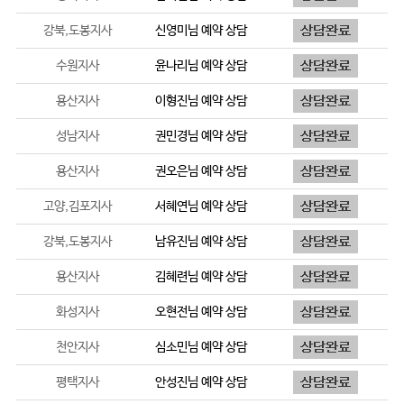
강북,도봉지사
신영미
님 예약 상담
수원지사
윤나리
님 예약 상담
용산지사
이형진
님 예약 상담
성남지사
권민경
님 예약 상담
용산지사
권오은
님 예약 상담
고양,김포지사
서혜연
님 예약 상담
강북,도봉지사
남유진
님 예약 상담
용산지사
김혜련
님 예약 상담
화성지사
오현전
님 예약 상담
천안지사
심소민
님 예약 상담
평택지사
안성진
님 예약 상담