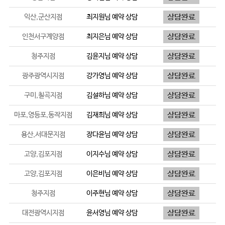
익산,군산지점
최지원
님 예약 상담
인천서구계양점
최지은
님 예약 상담
청주지점
김윤지
님 예약 상담
광주광역시지점
강가영
님 예약 상담
구미,칠곡지점
김설하
님 예약 상담
마포,영등포,동작지점
김재희
님 예약 상담
용산,서대문지점
장다윤
님 예약 상담
고양,김포지점
이지수
님 예약 상담
고양,김포지점
이은비
님 예약 상담
청주지점
이주현
님 예약 상담
대전광역시지점
윤서영
님 예약 상담