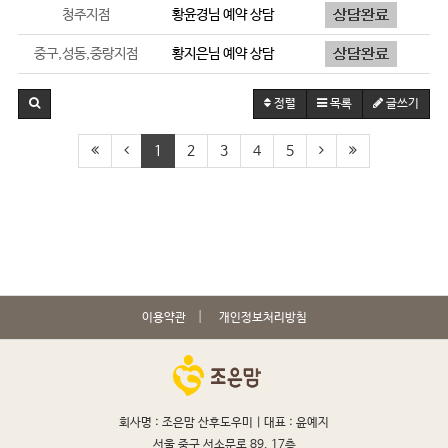
청주지점
황윤경
님 예약 상담
중구,성동,중랑지점
황지은
님 예약 상담
정렬
목록
글쓰기
1
2
3
4
5
이용약관
개인정보처리방침
회사명 : 조은맘 산후도우미 |
대표 : 윤예지
서울 중구 서소문로 89, 17층