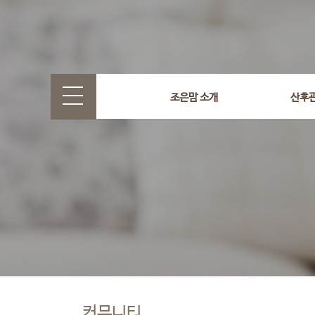
조은맘 소개
산후
커뮤니티