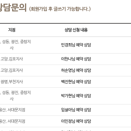
상담문의
(회원가입 후 글쓰기 가능합니다.)
지점
상담 신청 내용
, 성동, 광진, 중랑지
민경희
님 예약 상담
사
고양,김포지사
이한나
님 예약 상담
고양,김포지사
허순영
님 예약 상담
광명,부천지사
백진현
님 예약 상담
, 성동, 광진, 중랑지
박가현
님 예약 상담
사
용산, 서대문지점
임설아
님 예약 상담
용산, 서대문지점
이민정
님 예약 상담