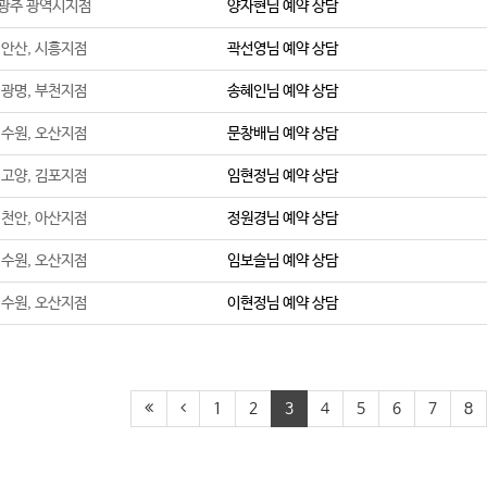
광주 광역시지점
양자현
님 예약 상담
안산, 시흥지점
곽선영
님 예약 상담
광명, 부천지점
송혜인
님 예약 상담
수원, 오산지점
문창배
님 예약 상담
고양, 김포지점
임현정
님 예약 상담
천안, 아산지점
정원경
님 예약 상담
수원, 오산지점
임보슬
님 예약 상담
수원, 오산지점
이현정
님 예약 상담
1
2
3
4
5
6
7
8