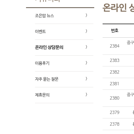
온라인 
조은맘 뉴스
번호
이벤트
중구
2384
온라인 상담문의
2383
이용후기
2382
자주 묻는 질문
2381
중구
제휴문의
2380
2379
2378