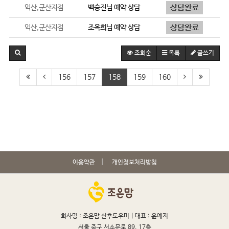
익산,군산지점
백승진
님 예약 상담
익산,군산지점
조옥희
님 예약 상담
조회순
목록
글쓰기
156
157
158
159
160
이용약관
개인정보처리방침
회사명 : 조은맘 산후도우미 |
대표 : 윤예지
서울 중구 서소문로 89, 17층