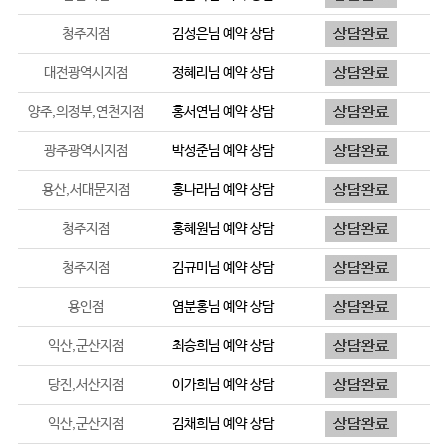
청주지점
김성은
님 예약 상담
대전광역시지점
정혜리
님 예약 상담
양주,의정부,연천지점
홍서연
님 예약 상담
광주광역시지점
박성준
님 예약 상담
용산,서대문지점
홍나라
님 예약 상담
청주지점
홍혜원
님 예약 상담
청주지점
김규미
님 예약 상담
용인점
염분홍
님 예약 상담
익산,군산지점
최승희
님 예약 상담
당진,서산지점
이가희
님 예약 상담
익산,군산지점
김채희
님 예약 상담