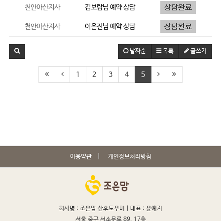
천안아산지사
김보람
님 예약 상담
천안아산지사
이은진
님 예약 상담
날짜순
목록
글쓰기
1
2
3
4
5
이용약관
개인정보처리방침
회사명 : 조은맘 산후도우미 |
대표 : 윤예지
서울 중구 서소문로 89, 17층