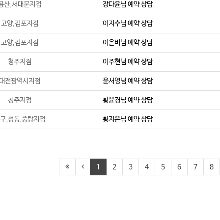
용산,서대문지점
장다윤
님 예약 상담
고양,김포지점
이지수
님 예약 상담
고양,김포지점
이은비
님 예약 상담
청주지점
이주현
님 예약 상담
대전광역시지점
윤서영
님 예약 상담
청주지점
황윤경
님 예약 상담
구,성동,중랑지점
황지은
님 예약 상담
1
2
3
4
5
6
7
8