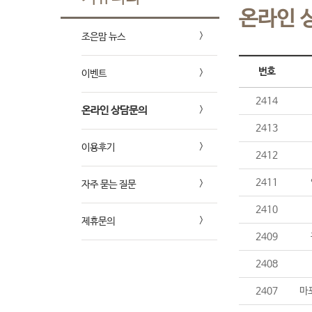
온라인 
조은맘 뉴스
번호
이벤트
2414
온라인 상담문의
2413
이용후기
2412
2411
자주 묻는 질문
2410
제휴문의
2409
2408
2407
마