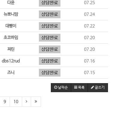
다윤
07.25
뉴뽀니맘
07.24
대빵이
07.22
초코하임
07.20
끠린
07.20
dbs12rud
07.16
즈니
07.15
날짜순
목록
글쓰기
9
10