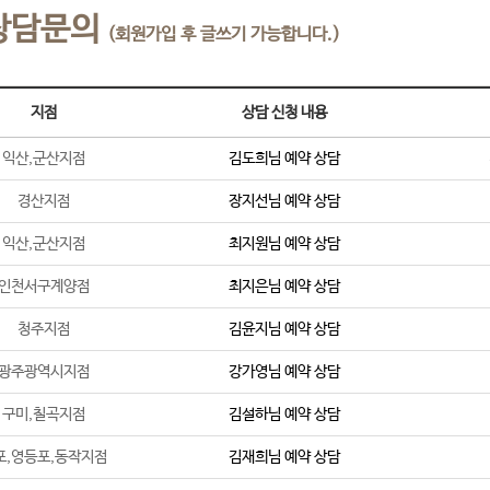
상담문의
(회원가입 후 글쓰기 가능합니다.)
지점
상담 신청 내용
익산,군산지점
김도희
님 예약 상담
경산지점
장지선
님 예약 상담
익산,군산지점
최지원
님 예약 상담
인천서구계양점
최지은
님 예약 상담
청주지점
김윤지
님 예약 상담
광주광역시지점
강가영
님 예약 상담
구미,칠곡지점
김설하
님 예약 상담
포,영등포,동작지점
김재희
님 예약 상담