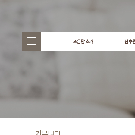
조은맘 소개
산후
커뮤니티