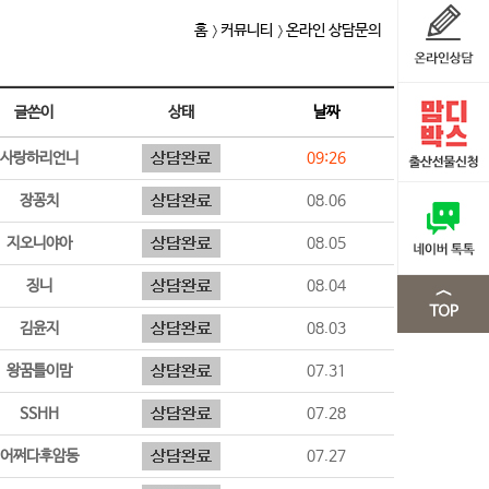
홈
커뮤니티
온라인 상담문의
글쓴이
상태
날짜
사랑하리언니
09:26
장꽁치
08.06
지오니야아
08.05
징니
08.04
김윤지
08.03
왕꿈틀이맘
07.31
SSHH
07.28
어쩌다후암동
07.27