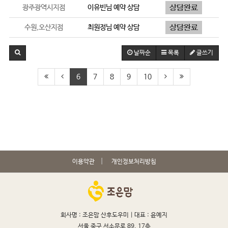
광주광역시지점
이유빈
님 예약 상담
수원,오산지점
최원정
님 예약 상담
날짜순
목록
글쓰기
6
7
8
9
10
이용약관
개인정보처리방침
회사명 : 조은맘 산후도우미 |
대표 : 윤예지
서울 중구 서소문로 89, 17층