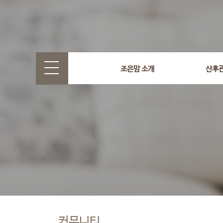
조은맘 소개
산후
커뮤니티