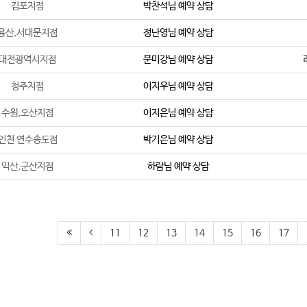
김포지점
박찬석
님 예약 상담
용산,서대문지점
정난영
님 예약 상담
대전광역시지점
문미강
님 예약 상담
청주지점
이지우
님 예약 상담
수원,오산지점
이지은
님 예약 상담
인천 연수송도점
박기은
님 예약 상담
익산,군산지점
하람
님 예약 상담
11
12
13
14
15
16
17