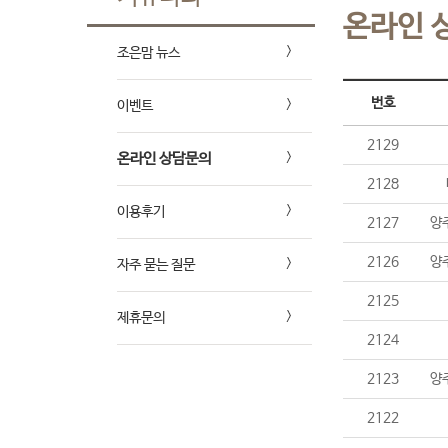
온라인 
조은맘 뉴스
번호
이벤트
2129
온라인 상담문의
2128
이용후기
2127
양
2126
양
자주 묻는 질문
2125
제휴문의
2124
2123
양
2122