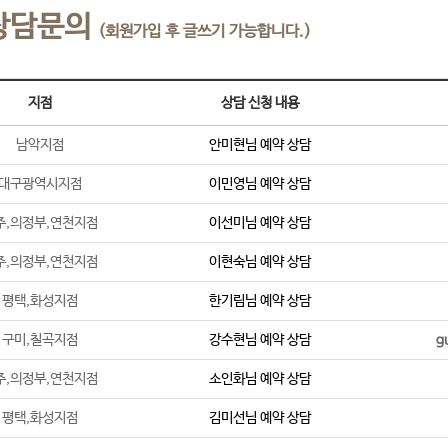
상담문의
(회원가입 후 글쓰기 가능합니다.)
지점
상담 신청 내용
남악지점
안미현
님 예약 상담
대구광역시지점
이민영
님 예약 상담
주,의정부,연천지점
이선미
님 예약 상담
주,의정부,연천지점
이현숙
님 예약 상담
평택,화성지점
한기림
님 예약 상담
구미,칠곡지점
강수현
님 예약 상담
g
주,의정부,연천지점
소인화
님 예약 상담
평택,화성지점
김미선
님 예약 상담