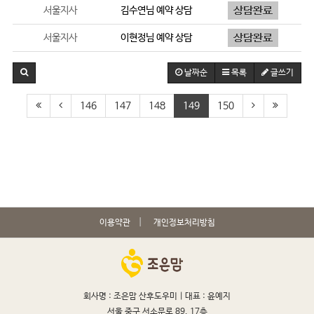
서울지사
김수연
님 예약 상담
서울지사
이현정
님 예약 상담
날짜순
목록
글쓰기
146
147
148
149
150
이용약관
개인정보처리방침
회사명 : 조은맘 산후도우미 |
대표 : 윤예지
서울 중구 서소문로 89, 17층