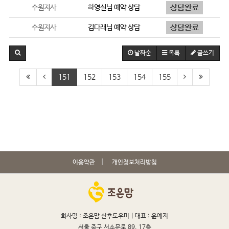
수원지사
하영실
님 예약 상담
수원지사
김다래
님 예약 상담
날짜순
목록
글쓰기
151
152
153
154
155
이용약관
개인정보처리방침
회사명 : 조은맘 산후도우미 |
대표 : 윤예지
서울 중구 서소문로 89, 17층