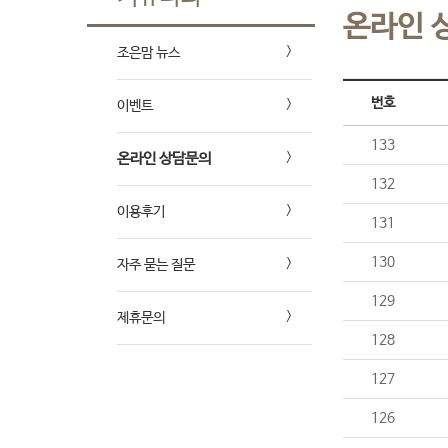
온라인 
조은맘 뉴스
번호
이벤트
133
온라인 상담문의
132
이용후기
131
130
자주 묻는 질문
129
제휴문의
128
127
126