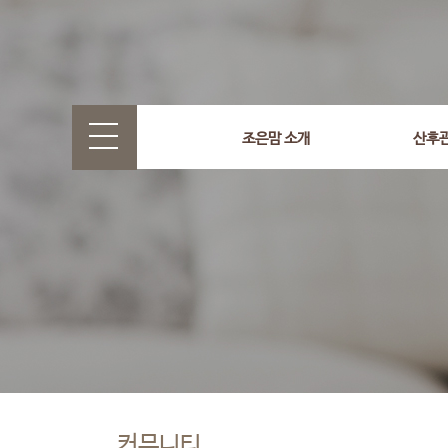
조은맘 소개
산후
커뮤니티