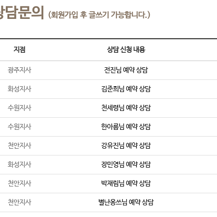
상담문의
(회원가입 후 글쓰기 가능합니다.)
지점
상담 신청 내용
광주지사
전진
님 예약 상담
화성지사
김준희
님 예약 상담
수원지사
천세령
님 예약 상담
수원지사
한아름
님 예약 상담
천안지사
강유진
님 예약 상담
화성지사
장민영
님 예약 상담
천안지사
박재림
님 예약 상담
천안지사
별난옹쓰
님 예약 상담