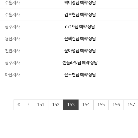
수원지사
박미정
님 예약 상담
수원지사
김보현
님 예약 상담
광주지사
c719
님 예약 상담
용산지사
윤해린
님 예약 상담
천안지사
문아영
님 예약 상담
광주지사
썬플라워
님 예약 상담
아산지사
윤소현
님 예약 상담
151
152
153
154
155
156
157