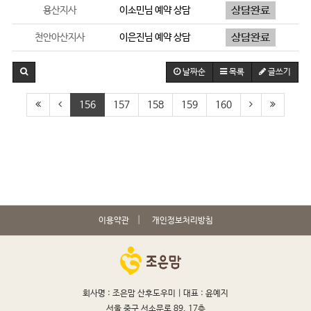
용산지사
이소민
님 예약 상담
천안아산지사
이은진
님 예약 상담
날짜순
목록
글쓰기
156
157
158
159
160
이용약관
개인정보처리방침
회사명 : 조은맘 산후도우미 |
대표 : 윤예지
서울 중구 서소문로 89, 17층