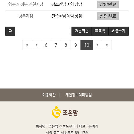
양주,의정부,연천지점
장소연
님 예약 상담
청주지점
전준호
님 예약 상담
날짜순
목록
글쓰기
6
7
8
9
10
이용약관
개인정보처리방침
회사명 : 조은맘 산후도우미 |
대표 : 윤예지
서울 중구 서소문로 89, 17층