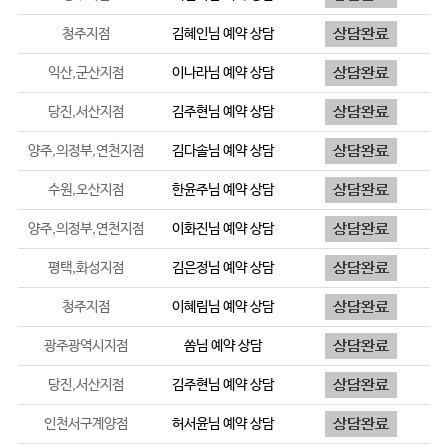
청주지점
김혜인
님 예약 상담
익산,군산지점
이나라
님 예약 상담
당진,서산지점
김주현
님 예약 상담
양주,의정부,연천지점
김다솔
님 예약 상담
수원,오산지점
한윤주
님 예약 상담
양주,의정부,연천지점
이화진
님 예약 상담
평택,화성지점
김은정
님 예약 상담
청주지점
이혜림
님 예약 상담
광주광역시지점
쏨
님 예약 상담
당진,서산지점
김주현
님 예약 상담
인천서구계양점
허서윤
님 예약 상담