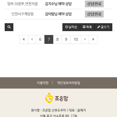
양주,의정부,연천지점
김지수
님 예약 상담
인천서구계양점
김아람
님 예약 상담
날짜순
목록
글쓰기
6
7
8
9
10
이용약관
개인정보처리방침
회사명 : 조은맘 산후도우미 |
대표 : 윤예지
서울 중구 서소문로 89, 17층