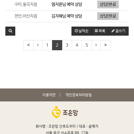
구미,칠곡지점
염지윤
님 예약 상담
천안,아산지점
김지혜
님 예약 상담
날짜순
목록
글쓰기
1
2
3
4
5
이용약관
개인정보처리방침
회사명 : 조은맘 산후도우미 |
대표 : 윤예지
서울 중구 서소문로 89, 17층