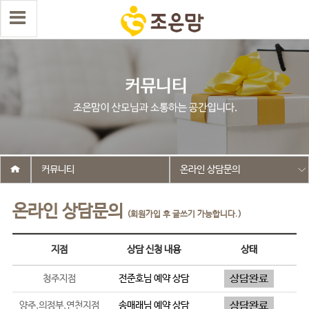
커뮤니티
온라인 상담문의
온라인 상담문의
(회원가입 후 글쓰기 가능합니다.)
지점
상담 신청 내용
상태
청주지점
전준호
님 예약 상담
양주,의정부,연천지점
송매래
님 예약 상담