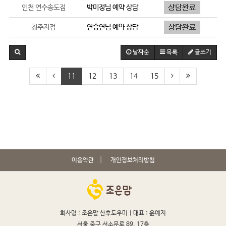
인천 연수송도점
박미정
님 예약 상담
청주지점
연승연
님 예약 상담
날짜순
목록
글쓰기
11
12
13
14
15
이용약관
개인정보처리방침
회사명 : 조은맘 산후도우미 |
대표 : 윤예지
서울 중구 서소문로 89, 17층