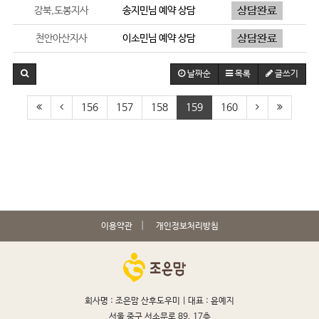
강북,도봉지사
송지민
님 예약 상담
천안아산지사
이소민
님 예약 상담
날짜순
목록
글쓰기
156
157
158
159
160
이용약관
개인정보처리방침
회사명 : 조은맘 산후도우미 |
대표 : 윤예지
서울 중구 서소문로 89, 17층