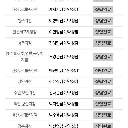
용산,서대문지점
제시카
님 예약 상담
청주지점
이향미
님 예약 상담
인천서구계양점
이민영
님 예약 상담
청주지점
전혜민
님 예약 상담
양주,의정부,연천,동두천
소경은
님 예약 상담
지점
용산,서대문지점
배진아
님 예약 상담
남악지점
김유정
님 예약 상담
수원,오산지점
김다운
님 예약 상담
익산,군산지점
박지인
님 예약 상담
용산,서대문지점
박수용
님 예약 상담
청주지점
박선영
님 예약 상담