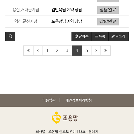
용산,서대문지점
김민욱
님 예약 상담
익산,군산지점
노은정
님 예약 상담
날짜순
목록
글쓰기
1
2
3
4
5
이용약관
개인정보처리방침
회사명 : 조은맘 산후도우미 |
대표 : 윤예지