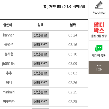
홈
커뮤니티
온라인 상담문의
글쓴이
상태
날짜
kangari
03.24
육영은
03.16
정서현
03.10
jh0516kr
03.09
추추
03.03
헤니
02.26
minimini
02.25
이루파파
02.25