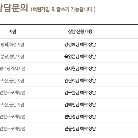
상담문의
(회원가입 후 글쓰기 가능합니다.)
지점
상담 신청 내용
평택,화성지점
강경혜
님 예약 상담
분당,성남지점
육영은
님 예약 상담
광주광역시지점
정서현
님 예약 상담
익산,군산지점
안진희
님 예약 상담
인천서구계양점
김구슬
님 예약 상담
익산,군산지점
김혜인
님 예약 상담
인천서구계양점
변민정
님 예약 상담
인천서구계양점
전윤진
님 예약 상담