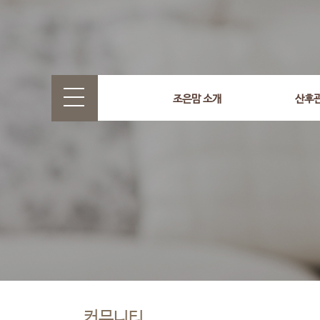
조은맘 소개
산후
커뮤니티