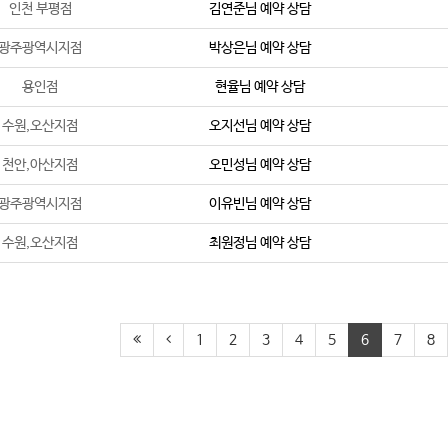
인천 부평점
김연준
님 예약 상담
광주광역시지점
박상은
님 예약 상담
용인점
현율
님 예약 상담
수원,오산지점
오지선
님 예약 상담
천안,아산지점
오민성
님 예약 상담
광주광역시지점
이유빈
님 예약 상담
수원,오산지점
최원정
님 예약 상담
1
2
3
4
5
6
7
8