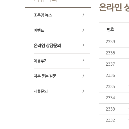
온라인 
조은맘 뉴스
번호
이벤트
2339
온라인 상담문의
2338
이용후기
2337
2336
자주 묻는 질문
2335
제휴문의
2334
2333
2332