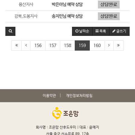
용산지사
박은아
님 예약 상담
강북,도봉지사
송지민
님 예약 상담
날짜순
목록
글쓰기
156
157
158
159
160
이용약관
개인정보처리방침
회사명 : 조은맘 산후도우미 |
대표 : 윤예지
서울 중구 서소문로 89, 17층