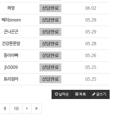
쫘영
06.02
베리smom
05.29
곤나곤곤
05.29
건강뚠뚠맘
05.28
둥이아빠
05.26
jh5009
05.25
툐리엄마
05.25
날짜순
목록
글쓰기
9
10