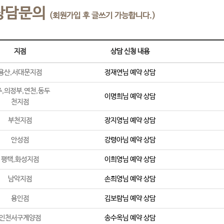
상담문의
(회원가입 후 글쓰기 가능합니다.)
지점
상담 신청 내용
용산,서대문지점
정재연
님 예약 상담
,의정부,연천,동두
이명희
님 예약 상담
천지점
부천지점
장지영
님 예약 상담
안성점
강령아
님 예약 상담
평택,화성지점
이희영
님 예약 상담
남악지점
손희영
님 예약 상담
용인점
김보람
님 예약 상담
인천서구계양점
송수옥
님 예약 상담