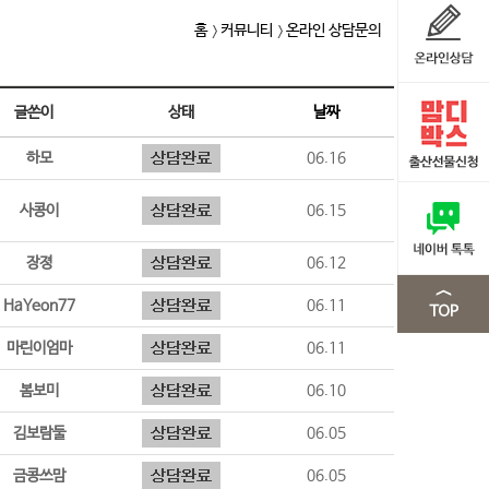
홈
커뮤니티
온라인 상담문의
글쓴이
상태
날짜
하모
06.16
사콩이
06.15
장졍
06.12
HaYeon77
06.11
마린이엄마
06.11
봄보미
06.10
김보람둘
06.05
금콩쓰맘
06.05