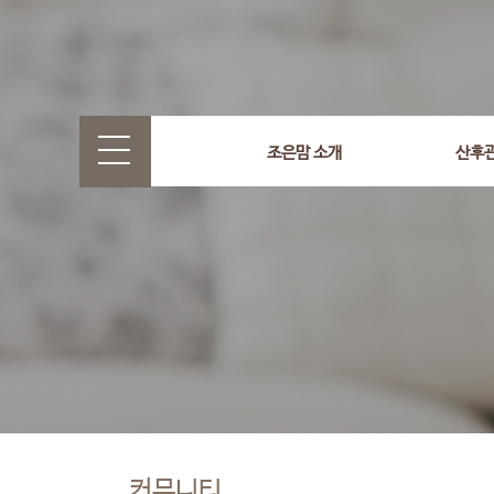
조은맘 소개
산후
커뮤니티