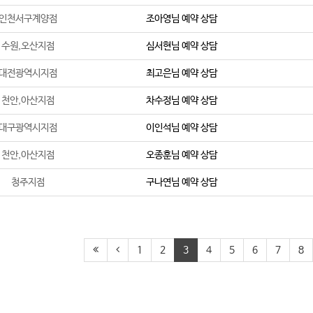
인천서구계양점
조아영
님 예약 상담
수원,오산지점
심서현
님 예약 상담
대전광역시지점
최고은
님 예약 상담
천안,아산지점
차수정
님 예약 상담
대구광역시지점
이인석
님 예약 상담
천안,아산지점
오종훈
님 예약 상담
청주지점
구나연
님 예약 상담
1
2
3
4
5
6
7
8