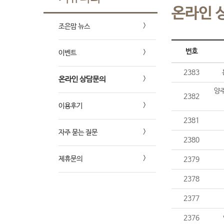
온라인 
조은맘 뉴스
번호
이벤트
2383
온라인 상담문의
양주
2382
이용후기
2381
자주 묻는 질문
2380
제휴문의
2379
2378
2377
2376