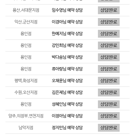
용산,서대문지점
임수영
님 예약 상담
익산,군산지점
이경아
님 예약 상담
용인점
한예지
님 예약 상담
용인점
강민희
님 예약 상담
용인점
박다솜
님 예약 상담
용인점
류아랑
님 예약 상담
평택,화성지점
오채윤
님 예약 상담
수원,오산지점
김은제
님 예약 상담
용인점
성혜인
님 예약 상담
양주,의정부,연천지점
이정아
님 예약 상담
남악지점
정지민
님 예약 상담