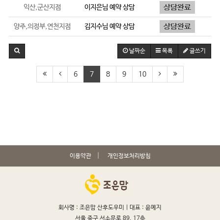
익산,군산지점
이지은
님 예약 상담
양주,의정부,연천지점
김지수
님 예약 상담
날짜순
목록
글쓰기
6
7
8
9
10
이용약관
개인정보처리방침
회사명 : 조은맘 산후도우미 |
대표 : 윤예지
서울 중구 서소문로 89, 17층