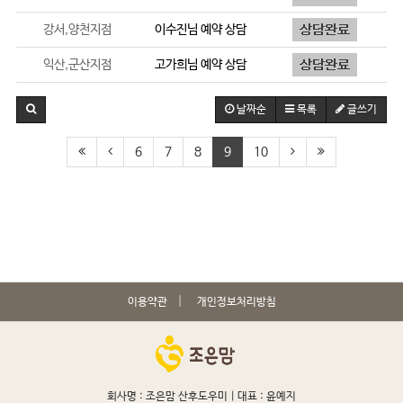
강서,양천지점
이수진
님 예약 상담
익산,군산지점
고가희
님 예약 상담
날짜순
목록
글쓰기
6
7
8
9
10
이용약관
개인정보처리방침
회사명 : 조은맘 산후도우미 |
대표 : 윤예지