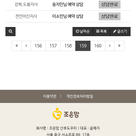
강북,도봉지사
송지민
님 예약 상담
천안아산지사
이소민
님 예약 상담
날짜순
목록
글쓰기
156
157
158
159
160
이용약관
개인정보처리방침
회사명 : 조은맘 산후도우미 |
대표 : 윤예지
서울 중구 서소문로 89, 17층