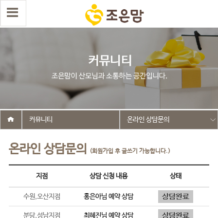
커뮤니티
온라인 상담문의
온라인 상담문의
(회원가입 후 글쓰기 가능합니다.)
지점
상담 신청 내용
상태
수원,오산지점
홍은아
님 예약 상담
분당,성남지점
최혜진
님 예약 상담