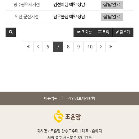
광주광역시지점
김선아
님 예약 상담
익산,군산지점
남우솔
님 예약 상담
조회순
목록
글쓰기
6
7
8
9
10
이용약관
개인정보처리방침
회사명 : 조은맘 산후도우미 |
대표 : 윤예지
서울 중구 서소문로 89, 17층