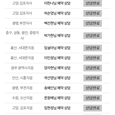
고양,김포지사
이한나
님 예약 상담
고양,김포지사
허순영
님 예약 상담
광명,부천지사
백진현
님 예약 상담
중구, 성동, 광진, 중랑지
박가현
님 예약 상담
사
용산, 서대문지점
임설아
님 예약 상담
용산, 서대문지점
이민정
님 예약 상담
광주 광역시지점
양자현
님 예약 상담
안산, 시흥지점
곽선영
님 예약 상담
광명, 부천지점
송혜인
님 예약 상담
수원, 오산지점
문창배
님 예약 상담
고양, 김포지점
임현정
님 예약 상담