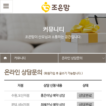
커뮤니티
온라인 상담문의
온라인 상담문의
(회원가입 후 글쓰기 가능합니다.)
지점
상담 신청 내용
상태
수원,오산지점
홍은아
님 예약 상담
분당,성남지점
최혜진
님 예약 상담