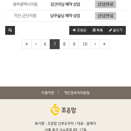
광주광역시지점
김선아
님 예약 상담
익산,군산지점
남우솔
님 예약 상담
조회순
목록
글쓰기
6
7
8
9
10
이용약관
개인정보처리방침
회사명 : 조은맘 산후도우미 |
대표 : 윤예지
서울 중구 서소문로 89, 17층