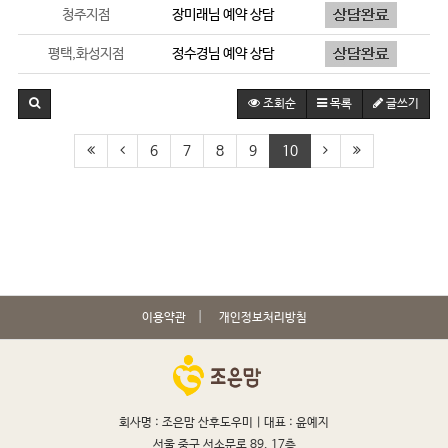
청주지점
장미래
님 예약 상담
평택,화성지점
정수경
님 예약 상담
조회순
목록
글쓰기
6
7
8
9
10
이용약관
개인정보처리방침
회사명 : 조은맘 산후도우미 |
대표 : 윤예지
서울 중구 서소문로 89, 17층