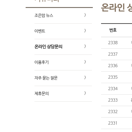
온라인 
조은맘 뉴스
번호
이벤트
2338
온라인 상담문의
2337
이용후기
2336
2335
자주 묻는 질문
2334
제휴문의
2333
2332
2331