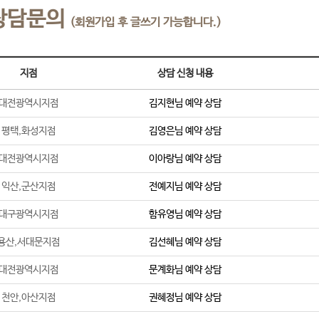
상담문의
(회원가입 후 글쓰기 가능합니다.)
지점
상담 신청 내용
대전광역시지점
김지현
님 예약 상담
평택,화성지점
김영은
님 예약 상담
대전광역시지점
이아랑
님 예약 상담
익산,군산지점
전예지
님 예약 상담
대구광역시지점
함유영
님 예약 상담
용산,서대문지점
김선혜
님 예약 상담
대전광역시지점
문계화
님 예약 상담
천안,아산지점
권혜정
님 예약 상담