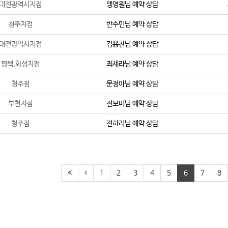
대전광역시지점
맹영원
님 예약 상담
청주지점
반수민
님 예약 상담
대전광역시지점
김용찬
님 예약 상담
평택,화성지점
최세라
님 예약 상담
청주점
문정아
님 예약 상담
부천지점
전보미
님 예약 상담
청주점
전하리
님 예약 상담
1
2
3
4
5
6
7
8