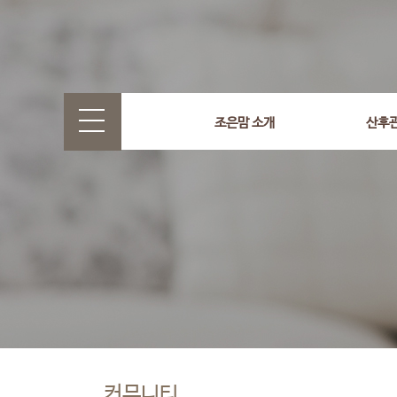
조은맘 소개
산후
커뮤니티