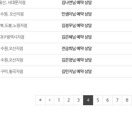
용산, 서대문지점
김나연
님 예약 상담
수원, 오산지점
민샘이
님 예약 상담
북,도봉,노원지점
김정우
님 예약 상담
대구광역시지점
김은혜
님 예약 상담
수원,오산지점
전금희
님 예약 상담
수원,오산지점
김은영
님 예약 상담
구미,칠곡지점
김민지
님 예약 상담
1
2
3
4
5
6
7
8