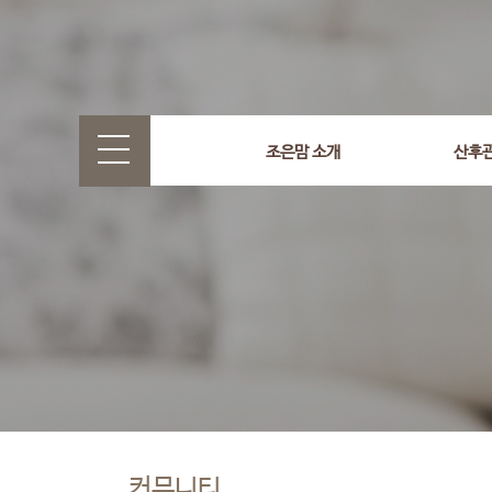
조은맘 소개
산후
커뮤니티