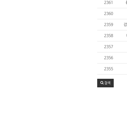
2361
2360
2359
강
2358
2357
2356
2355
검색