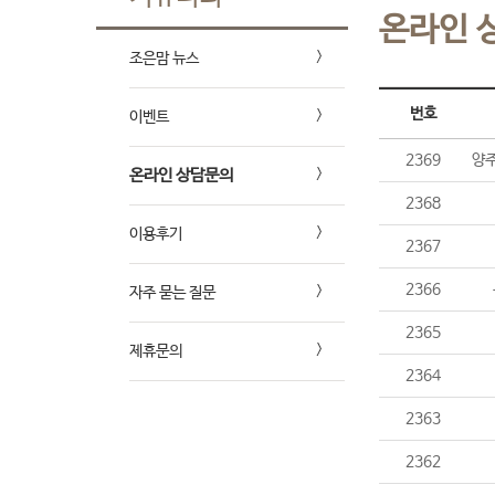
온라인 
조은맘 뉴스
번호
이벤트
2369
양주
온라인 상담문의
2368
이용후기
2367
2366
자주 묻는 질문
2365
제휴문의
2364
2363
2362