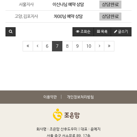
서울지사
이신나
님 예약 상담
고양,김포지사
차00
님 예약 상담
조회순
목록
글쓰기
6
7
8
9
10
이용약관
개인정보처리방침
회사명 : 조은맘 산후도우미 |
대표 : 윤예지
서울 중구 서소문로 89, 17층