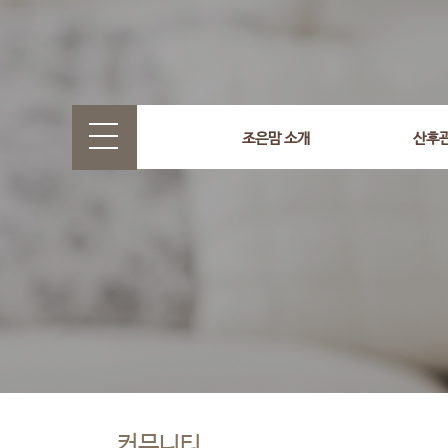
조은맘 소개
산후
커뮤니티