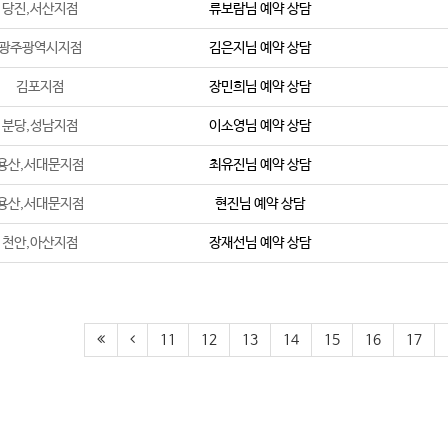
당진,서산지점
류보람
님 예약 상담
광주광역시지점
김은지
님 예약 상담
김포지점
장민희
님 예약 상담
분당,성남지점
이소영
님 예약 상담
용산,서대문지점
최유진
님 예약 상담
용산,서대문지점
현진
님 예약 상담
천안,아산지점
장재선
님 예약 상담
11
12
13
14
15
16
17