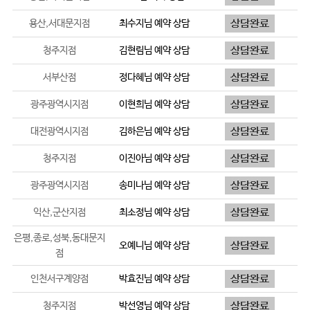
용산,서대문지점
최수지
님 예약 상담
청주지점
김현림
님 예약 상담
서부산점
정다혜
님 예약 상담
광주광역시지점
이현희
님 예약 상담
대전광역시지점
김하은
님 예약 상담
청주지점
이진아
님 예약 상담
광주광역시지점
송미나
님 예약 상담
익산,군산지점
최소정
님 예약 상담
은평,종로,성북,동대문지
오예니
님 예약 상담
점
인천서구계양점
박효진
님 예약 상담
청주지점
박선영
님 예약 상담