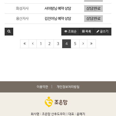
화성지사
서아람
님 예약 상담
용산지사
김진아
님 예약 상담
조회순
목록
글쓰기
1
2
3
4
5
이용약관
개인정보처리방침
회사명 : 조은맘 산후도우미 |
대표 : 윤예지