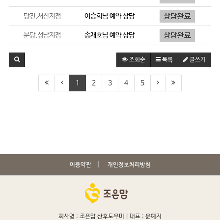
당진,서산지점
이승희
님 예약 상담
분당,성남지점
송재호
님 예약 상담
조회순
목록
글쓰기
1
2
3
4
5
이용약관
개인정보처리방침
회사명 : 조은맘 산후도우미 |
대표 : 윤예지