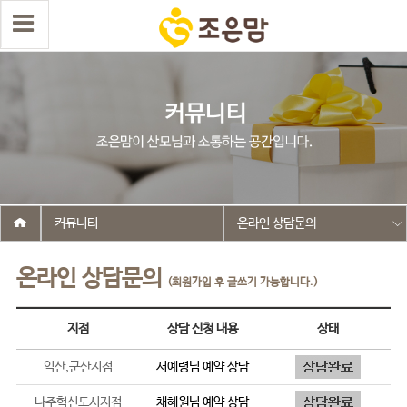
커뮤니티
온라인 상담문의
온라인 상담문의
(회원가입 후 글쓰기 가능합니다.)
지점
상담 신청 내용
상태
익산,군산지점
서예령
님 예약 상담
나주혁신도시지점
채혜원
님 예약 상담