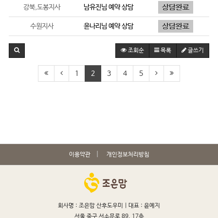
강북,도봉지사
남유진
님 예약 상담
수원지사
윤나리
님 예약 상담
조회순
목록
글쓰기
1
2
3
4
5
이용약관
개인정보처리방침
회사명 : 조은맘 산후도우미 |
대표 : 윤예지
서울 중구 서소문로 89, 17층