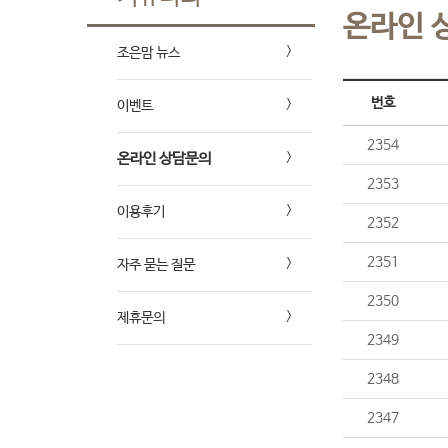
온라인 
조은맘 뉴스
번호
이벤트
2354
온라인 상담문의
2353
이용후기
2352
2351
자주 묻는 질문
2350
제휴문의
2349
2348
2347