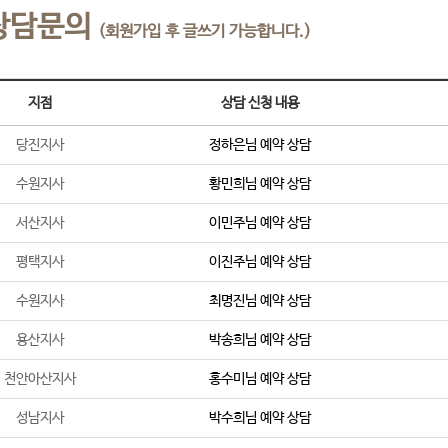
상담문의
(회원가입 후 글쓰기 가능합니다.)
지점
상담 신청 내용
당진지사
정하은
님 예약 상담
수원지사
황민희
님 예약 상담
서산지사
이민주
님 예약 상담
평택지사
이진주
님 예약 상담
수원지사
최명진
님 예약 상담
용산지사
박송희
님 예약 상담
천안아산지사
홍수미
님 예약 상담
성남지사
박수희
님 예약 상담