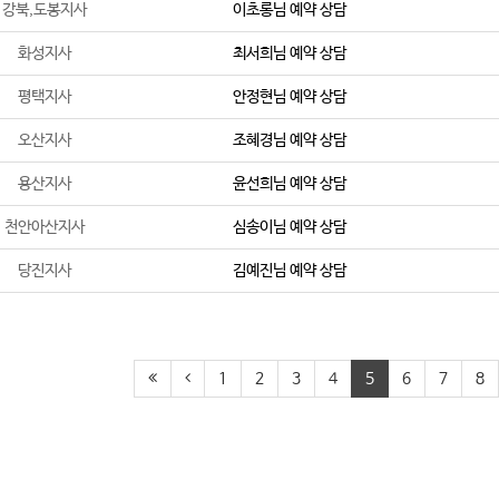
강북,도봉지사
이초롱
님 예약 상담
화성지사
최서희
님 예약 상담
평택지사
안정현
님 예약 상담
오산지사
조혜경
님 예약 상담
용산지사
윤선희
님 예약 상담
천안아산지사
심송이
님 예약 상담
당진지사
김예진
님 예약 상담
1
2
3
4
5
6
7
8