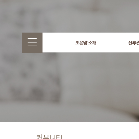
조은맘 소개
산후
커뮤니티