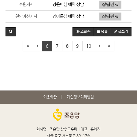
수원지사
장윤미
님 예약 상담
천안아산지사
김아롬
님 예약 상담
조회순
목록
글쓰기
6
7
8
9
10
이용약관
개인정보처리방침
회사명 : 조은맘 산후도우미 |
대표 : 윤예지
서울 중구 서소문로 89, 17층